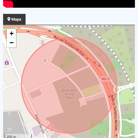
Mapa
+
−
200 m