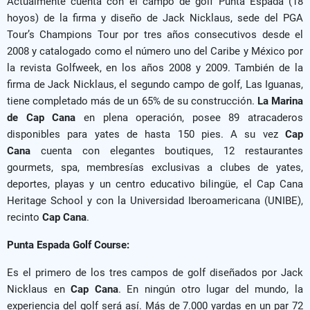
Actualmente cuenta con el campo de golf Punta Espada (18
hoyos) de la firma y diseño de Jack Nicklaus, sede del PGA
Tour’s Champions Tour por tres años consecutivos desde el
2008 y catalogado como el número uno del Caribe y México por
la revista Golfweek, en los años 2008 y 2009. También de la
firma de Jack Nicklaus, el segundo campo de golf, Las Iguanas,
tiene completado más de un 65% de su construcción.
La Marina
de Cap Cana
en plena operación, posee 89 atracaderos
disponibles para yates de hasta 150 pies. A su vez
Cap
Cana
cuenta con elegantes boutiques, 12 restaurantes
gourmets, spa, membresías exclusivas a clubes de yates,
deportes, playas y un centro educativo bilingüe, el Cap Cana
Heritage School y con la Universidad Iberoamericana (UNIBE),
recinto
Cap Cana
.
Punta Espada Golf Course:
Es el primero de los tres campos de golf diseñados por Jack
Nicklaus en
Cap Cana
. En ningún otro lugar del mundo, la
experiencia del golf será así. Más de 7.000 yardas en un par 72