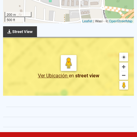
200 m
500 ft
Leaflet
| Wasi - ©
OpenStreetMap
Street View
Ver Ubicación
en
street view