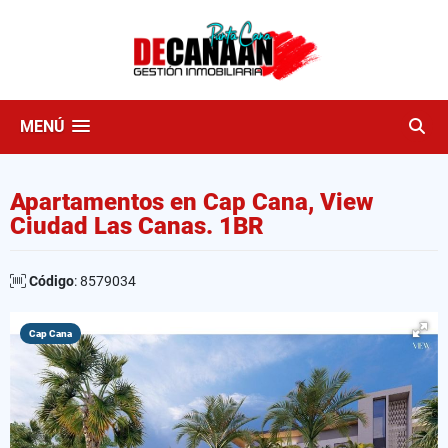
MENÚ
Apartamentos en Cap Cana, View
Ciudad Las Canas. 1BR
Código
: 8579034
Cap Cana