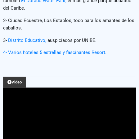
tambien
El Dorado Water Park,
el mas grande parque acuatico
del Caribe.
2- Ciudad Ecuestre, Los Establos, todo para los amantes de los
caballos.
3-
Distrito Educativo,
auspiciados por UNIBE.
4- Varios hoteles 5 estrellas y fascinantes Resort.
Video