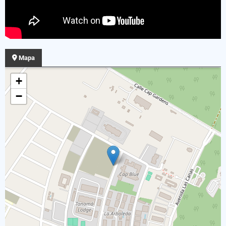
Mapa
+
−