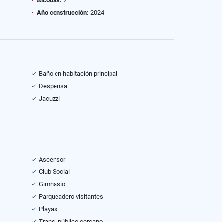
Alcobas:
2
Año construcción:
2024
Baño en habitación principal
Despensa
Jacuzzi
Ascensor
Club Social
Gimnasio
Parqueadero visitantes
Playas
Trans. público cercano