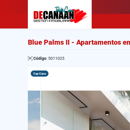
Blue Palms II - Apartamentos e
Código
: 5011025
Cap Cana