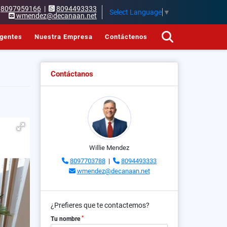
8097959166
|
8094493333
Select Language
▼
wmendez@decanaan.net
gentes
Nuestra Empresa
Contáctenos
Contáctanos
Willie Mendez
8097703788
|
8094493333
wmendez@decanaan.net
¿Prefieres que te contactemos?
*
Tu nombre