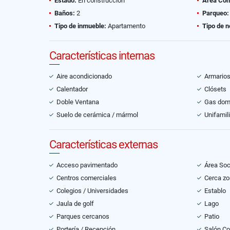
Estado:
En construcción
Área Con
Baños:
2
Parqueo:
Tipo de inmueble:
Apartamento
Tipo de n
Características internas
Aire acondicionado
Armario
Calentador
Clósets
Doble Ventana
Gas domi
Suelo de cerámica / mármol
Unifamili
Características externas
Acceso pavimentado
Área Soc
Centros comerciales
Cerca zo
Colegios / Universidades
Establo
Jaula de golf
Lago
Parques cercanos
Patio
Portería / Recepción
Salón C