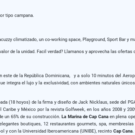
tor tipo campana.
acuzzy climatizado, un co-working space, Playground, Sport Bar y 
alor de la unidad. Facil verdad? Llamanos y aprovecha las ofertas 
ón este de la República Dominicana, y a solo 10 minutos del Aerop
ue integra el lujo y la exclusividad, con ambientes naturales único
da (18 hoyos) de la firma y diseño de Jack Nicklaus, sede del P
Caribe y México por la revista Golfweek, en los años 2008 y 200
de un 65% de su construcción.
La Marina de Cap Cana
en plena ope
legantes boutiques, 12 restaurantes gourmets, spa, membresías e
ool y con la Universidad Iberoamericana (UNIBE), recinto
Cap Cana
.