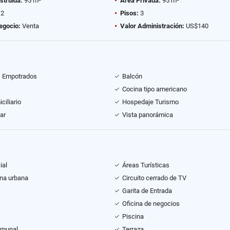
struida:
95 m²
Área Privada:
95 m²
2
Pisos:
3
egocio:
Venta
Valor Administración:
US$140
s Empotrados
Balcón
Cocina tipo americano
ciliario
Hospedaje Turismo
ar
Vista panorámica
ial
Áreas Turísticas
na urbana
Circuito cerrado de TV
Garita de Entrada
Oficina de negocios
Piscina
omunal
Terraza