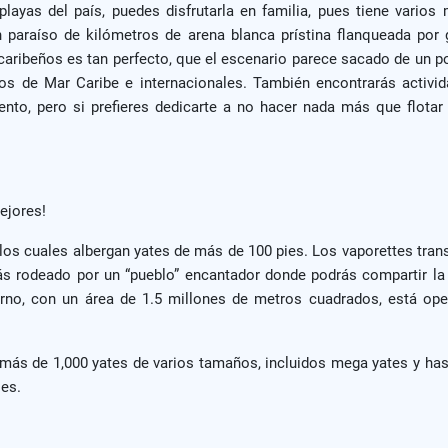
as del país, puedes disfrutarla en familia, pues tiene varios 
un paraíso de kilómetros de arena blanca prístina flanqueada por
s caribeños es tan perfecto, que el escenario parece sacado de un p
os de Mar Caribe e internacionales. También encontrarás activid
ento, pero si prefieres dedicarte a no hacer nada más que flotar
ejores!
s cuales albergan yates de más de 100 pies. Los vaporettes transp
ás rodeado por un “pueblo” encantador donde podrás compartir la a
no, con un área de 1.5 millones de metros cuadrados, está ope
 más de 1,000 yates de varios tamaños, incluidos mega yates y ha
ies.