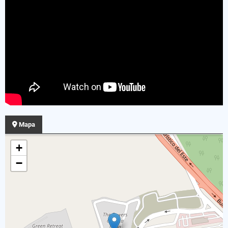
Mapa
+
−