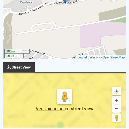
200 m
500 ft
Leaflet
| Wasi - ©
OpenStreetMap
Street View
Ver Ubicación
en
street view