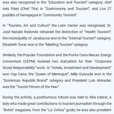
was also recognized in the “Education and Tourism” category; chef
Inés Páez (Chef Tita) in “Gastronomy and Tourism”; and Los 27
puddles of Damajagua in “Community Tourism”.
In “Tourism, Art and Culture” the León Center was recognized; Dr.
José Natalio Redondo obtained the distinction of “Health Tourism”;
the municipality of Jarabacoa won in the “Internal Tourism” category.
Elizabeth Tovar won in the “Meeting Tourism” category.
Similarly, the Popular Foundation and the Punta Cana Macao Energy
Consortium (CEPM) received two statuettes for their “Corporate
Social Responsibility” work. In “Hotels, Investment and Development”
won Cap Cana; the “Queen of Merengue”, Milly Quezada won in the
“Dominican Republic Brand” category and President Luis Abinader,
was the “Tourist Person of the Year”.
During the activity, a posthumous tribute was held to Rita Cabrer, a
lady who made great contributions to tourism journalism through the
“Bohío” magazine, from the “La Cotica” guide; he was also president