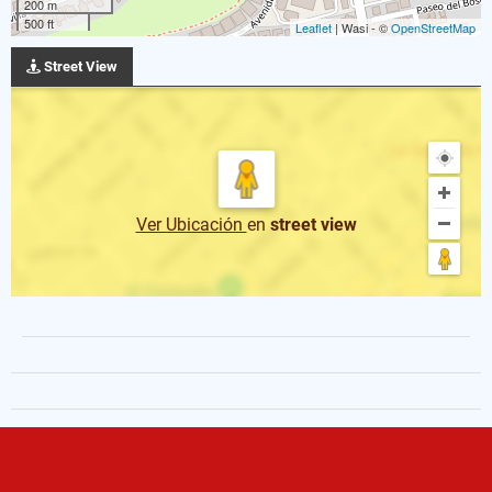
200 m
500 ft
Leaflet
| Wasi - ©
OpenStreetMap
Street View
Ver Ubicación
en
street view