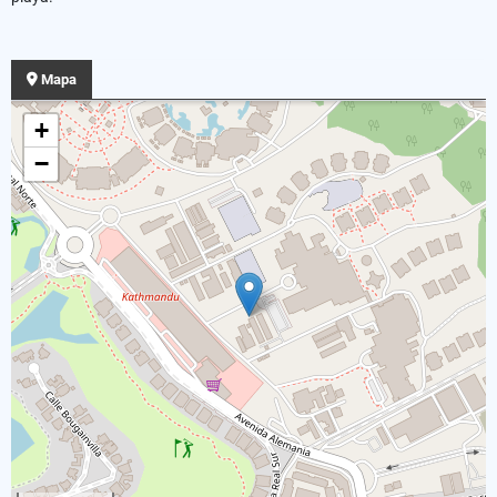
Mapa
+
−