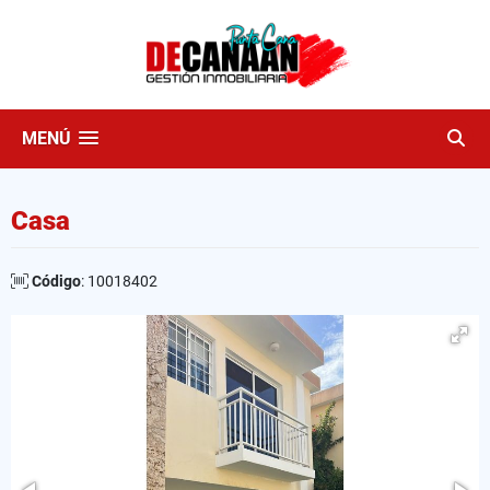
MENÚ
Casa
Código
: 10018402