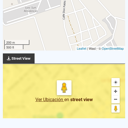
200 m
500 ft
Leaflet
| Wasi - ©
OpenStreetMap
Street View
Ver Ubicación
en
street view