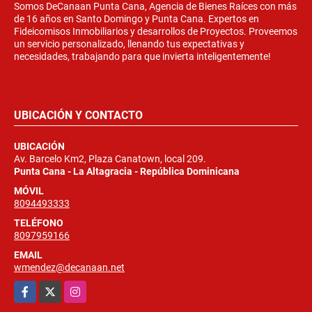
Somos DeCanaan Punta Cana, Agencia de Bienes Raíces con más
de 16 años en Santo Domingo y Punta Cana. Expertos en
Fideicomisos Inmobiliarios y desarrollos de Proyectos. Proveemos
un servicio personalizado, llenando tus expectativas y
necesidades, trabajando para que invierta inteligentemente!
UBICACIÓN Y CONTACTO
UBICACIÓN
Av. Barcelo Km2, Plaza Canatown, local 209.
Punta Cana - La Altagracia - República Dominicana
MÓVIL
8094493333
TELÉFONO
8097959166
EMAIL
wmendez@decanaan.net
Facebook
X
Instagram