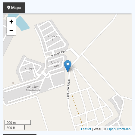
Mapa
+
−
200 m
500 ft
Leaflet
| Wasi - ©
OpenStreetMap