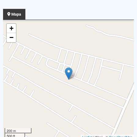
Mapa
+
−
200 m
500 ft
Leaflet
| Wasi - ©
OpenStreetMap