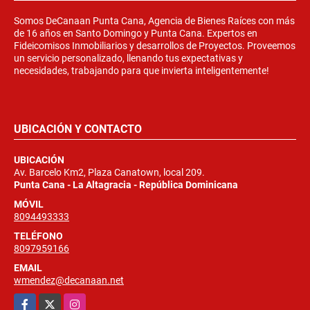
Somos DeCanaan Punta Cana, Agencia de Bienes Raíces con más
de 16 años en Santo Domingo y Punta Cana. Expertos en
Fideicomisos Inmobiliarios y desarrollos de Proyectos. Proveemos
un servicio personalizado, llenando tus expectativas y
necesidades, trabajando para que invierta inteligentemente!
UBICACIÓN Y CONTACTO
UBICACIÓN
Av. Barcelo Km2, Plaza Canatown, local 209.
Punta Cana - La Altagracia - República Dominicana
MÓVIL
8094493333
TELÉFONO
8097959166
EMAIL
wmendez@decanaan.net
Facebook
X
Instagram