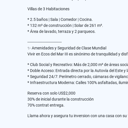
Villas de 3 Habitaciones
* 2.5 baños | Sala | Comedor | Cocina.
* 132 m² de construcción | Solar de 261 m².
* Área de lavado, terraza y 2 parqueos.
------------------------------
✨ Amenidades y Seguridad de Clase Mundial
Vivir en Ecos del Mar III es sinónimo de tranquilidad y disf
* Club Social y Recreativo: Más de 2,000 m² de áreas socia
* Doble Acceso: Entrada directa por la Autovía del Este y l
* Seguridad 24/7: Perímetro cerrado, cámaras de vigilanci
* Infraestructura Moderna: Calles 100% asfaltadas, ilumin
Reserva con solo US$2,000
30% de inicial durante la construcción
70% contrat entrega.
Llama ahora y asegura tu inversion con una casa con su t