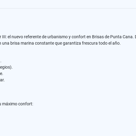
l Mar III: el nuevo referente de urbanismo y confort en Brisas de Punta Ca
n una brisa marina constante que garantiza frescura todo el año.
.
egios).
e.
ar.
tu máximo confort: