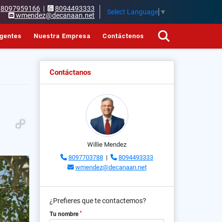
8097959166
|
8094493333
Select Language
▼
wmendez@decanaan.net
gentes
Nuestra Empresa
Contáctenos
Contáctanos
Willie Mendez
8097703788
|
8094493333
wmendez@decanaan.net
¿Prefieres que te contactemos?
*
Tu nombre