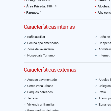
Código:
9715583
Estado:
P
Área Privada:
190 m²
Alcobas:
Parqueo:
1
Año cons
Características internas
Baño auxiliar
Baño en 
Cocina tipo americano
Despen
Zona de lavandería
Admite 
Hospedaje Turismo
Internet
Características externas
Acceso pavimentado
Árboles 
Cerca zona urbana
Colegios
Parques cercanos
Patio
Terraza
Trans. p
Vivienda unifamiliar
Zona res
Parqueadero visitantes