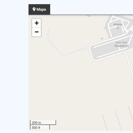
Mapa
+
−
200 m
500 ft