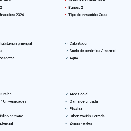
royecto
Área Construida:
99 m²
2
Baños:
2
trucción:
2026
Tipo de inmueble:
Casa
habitación principal
Calentador
sa
Suelo de cerámica / mármol
mascotas
Agua
frutales
Área Social
 / Universidades
Garita de Entrada
Piscina
úblico cercano
Urbanización Cerrada
idencial
Zonas verdes