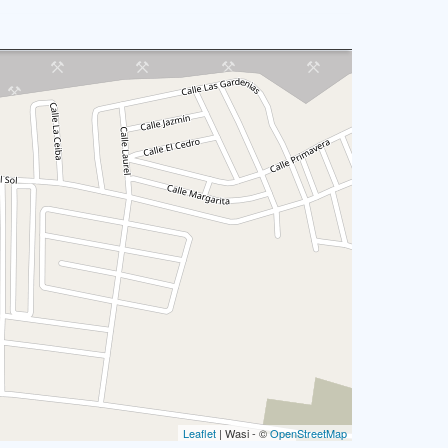
Leaflet
| Wasi - ©
OpenStreetMap