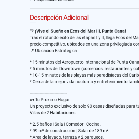
Descripción Adicional
🌴
¡Vive el Sueño en Ecos del Mar III, Punta Cana!
Tras el rotundo éxito de las etapas I y II, llega Ecos de
precio competitivo, ubicados en una zona privilegiada co
📍 Ubicación Estratégica
* 15 minutos del Aeropuerto Internacional de Punta Cana
* 5 minutos del Downtown (comercios, restaurantes y col
* 10-15 minutos de las playas más paradisíacas del Carib
* Cerca de la mejor vida nocturna y entretenimiento famili
------------------------------
🏡 Tu Próximo Hogar
Un proyecto exclusivo de solo 90 casas diseñadas para 
Villas de 2 Habitaciones
* 2.5 baños | Sala | Comedor | Cocina.
* 99 m² de construcción | Solar de 189 m².
* Área de lavado, terraza y 2 parqueos.