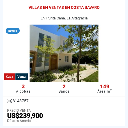
VILLAS EN VENTAS EN COSTA BAVARO
En: Punta Cana, La Altagracia
Bavaro
Casa
Venta
3
2
149
2
Alcobas
Baños
Área m
8143757
PRECIO VENTA
US$239,900
Dólares Americanos