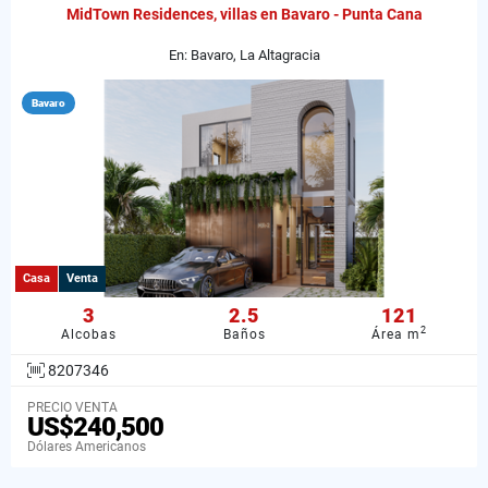
MidTown Residences, villas en Bavaro - Punta Cana
En: Bavaro, La Altagracia
Bavaro
Casa
Venta
3
2.5
121
2
Alcobas
Baños
Área m
8207346
PRECIO VENTA
US$240,500
Dólares Americanos