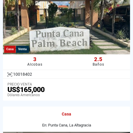
Casa
Venta
3
2.5
Alcobas
Baños
10018402
PRECIO VENTA
US$165,000
Dólares Americanos
Casa
En: Punta Cana, La Altagracia