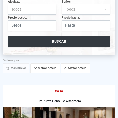
Alcobas:
Baños:
Todos
Todos
Precio desde:
Precio hasta:
BUSCAR
Ordenar por:
Más nuevo
Menor precio
Mayor precio
Casa
En: Punta Cana, La Altagracia