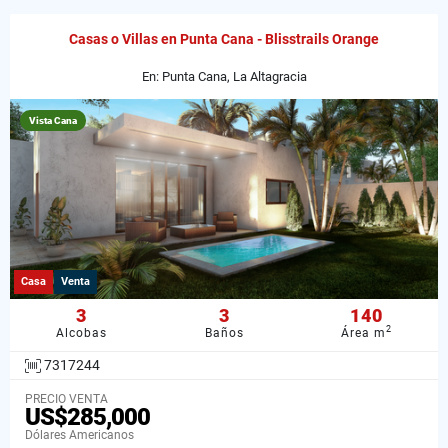
Casas o Villas en Punta Cana - Blisstrails Orange
En: Punta Cana, La Altagracia
Vista Cana
Casa
Venta
3
3
140
2
Alcobas
Baños
Área m
7317244
PRECIO VENTA
US$285,000
Dólares Americanos