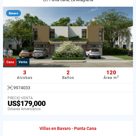
Bavaro
Casa
Venta
3
2
120
2
Alcobas
Baños
Área m
9974033
PRECIO VENTA
US$179,000
Dólares Americanos
Villas en Bavaro - Punta Cana