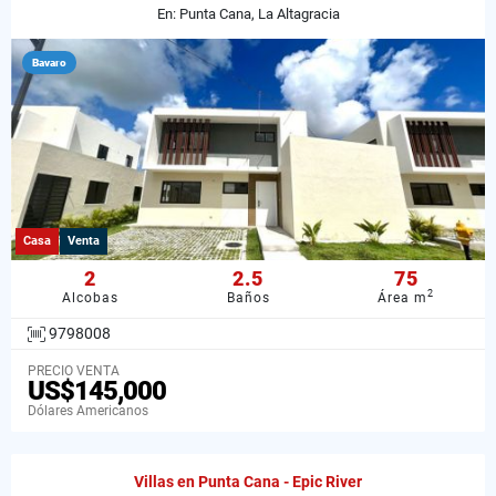
En: Punta Cana, La Altagracia
Bavaro
Casa
Venta
2
2.5
75
2
Alcobas
Baños
Área m
9798008
PRECIO VENTA
US$145,000
Dólares Americanos
Villas en Punta Cana - Epic River