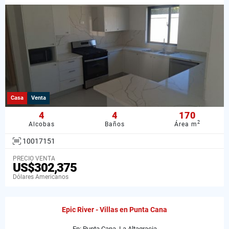
Casa
Venta
4
4
170
2
Alcobas
Baños
Área m
10017151
PRECIO VENTA
US$302,375
Dólares Americanos
Epic River - Villas en Punta Cana
En: Punta Cana, La Altagracia