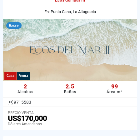
Ecos del Mar III
En: Punta Cana, La Altagracia
Bavaro
Casa
Venta
2
2.5
99
2
Alcobas
Baños
Área m
9715583
PRECIO VENTA
US$170,000
Dólares Americanos