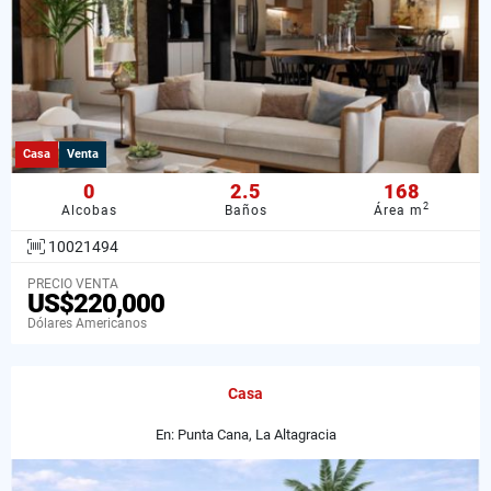
Casa
Venta
0
2.5
168
2
Alcobas
Baños
Área m
10021494
PRECIO VENTA
US$220,000
Dólares Americanos
Casa
En: Punta Cana, La Altagracia