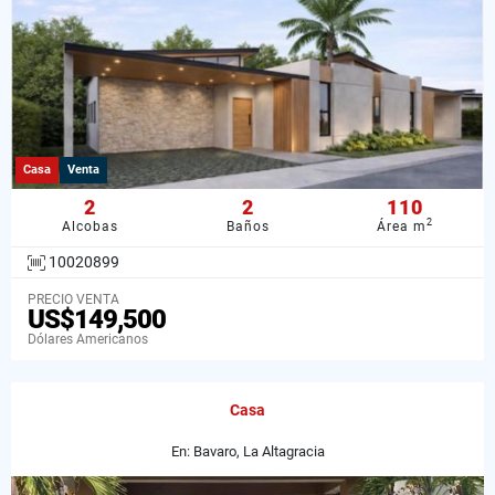
Casa
Venta
2
2
110
2
Alcobas
Baños
Área m
10020899
PRECIO VENTA
US$149,500
Dólares Americanos
Casa
En: Bavaro, La Altagracia