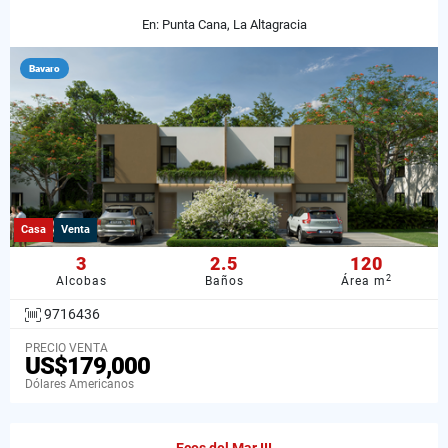
En: Punta Cana, La Altagracia
Bavaro
Casa
Venta
3
2.5
120
2
Alcobas
Baños
Área m
9716436
PRECIO VENTA
US$179,000
Dólares Americanos