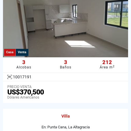
Casa
Venta
3
3
212
2
Alcobas
Baños
Área m
10017191
PRECIO VENTA
US$370,500
Dólares Americanos
Villa
En: Punta Cana, La Altagracia