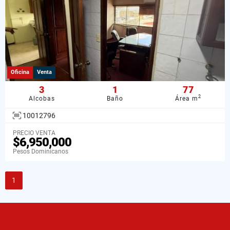
Oficina
Venta
3
1
77
2
Alcobas
Baño
Área m
10012796
PRECIO VENTA
$6,950,000
Pesos Dominicanos
1