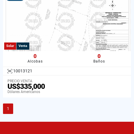
Solar
Venta
0
0
Alcobas
Baños
10013121
PRECIO VENTA
US$335,000
Dólares Americanos
1