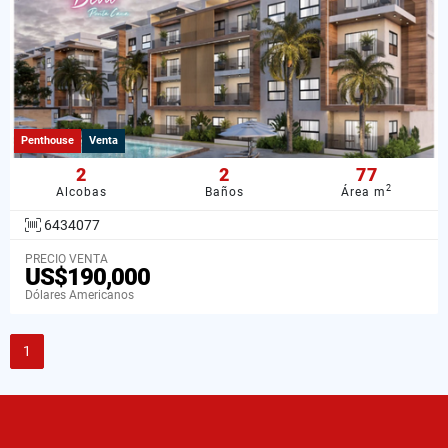
Penthouse
Venta
2
2
77
2
Alcobas
Baños
Área m
6434077
PRECIO VENTA
US$190,000
Dólares Americanos
1