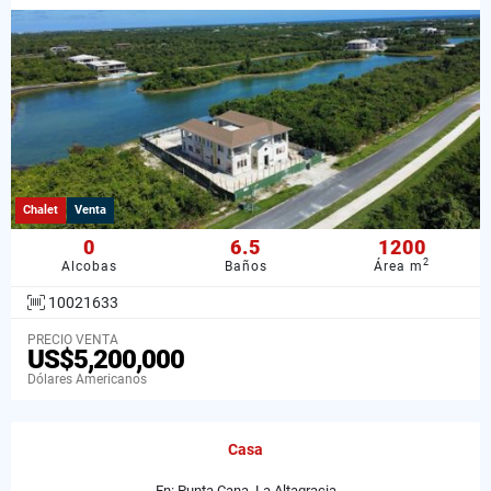
Chalet
Venta
0
6.5
1200
2
Alcobas
Baños
Área m
10021633
PRECIO VENTA
US$5,200,000
Dólares Americanos
Casa
En: Punta Cana, La Altagracia