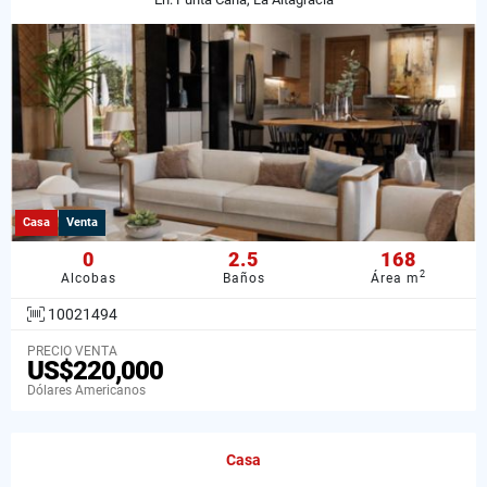
Casa
Venta
0
2.5
168
2
Alcobas
Baños
Área m
10021494
PRECIO VENTA
US$220,000
Dólares Americanos
Casa