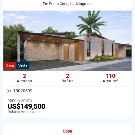
En: Punta Cana, La Altagracia
Casa
Venta
2
2
110
2
Alcobas
Baños
Área m
10020899
PRECIO VENTA
US$149,500
Dólares Americanos
Casa