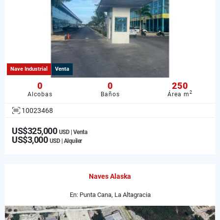
Nave Industrial
Venta
0
0
250
2
Alcobas
Baños
Área m
10023468
US$325,000
USD | Venta
US$3,000
USD | Alquiler
Naves Alaska
En: Punta Cana, La Altagracia