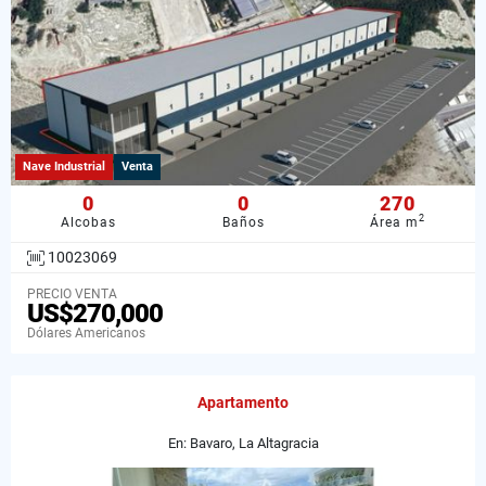
Nave Industrial
Venta
0
0
270
2
Alcobas
Baños
Área m
10023069
PRECIO VENTA
US$270,000
Dólares Americanos
Apartamento
En: Bavaro, La Altagracia