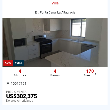
Villa
En: Punta Cana, La Altagracia
Casa
Venta
4
4
170
2
Alcobas
Baños
Área m
10017151
PRECIO VENTA
US$302,375
Dólares Americanos