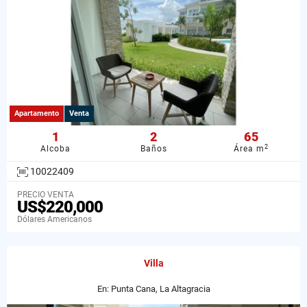
Apartamento
Venta
1
2
65
2
Alcoba
Baños
Área m
10022409
PRECIO VENTA
US$220,000
Dólares Americanos
Villa
En: Punta Cana, La Altagracia