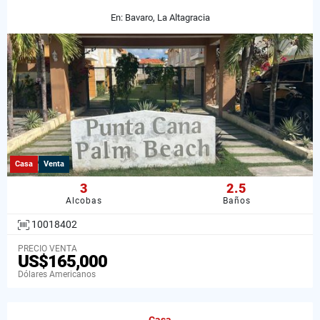
En: Bavaro, La Altagracia
Casa
Venta
3
2.5
Alcobas
Baños
10018402
PRECIO VENTA
US$165,000
Dólares Americanos