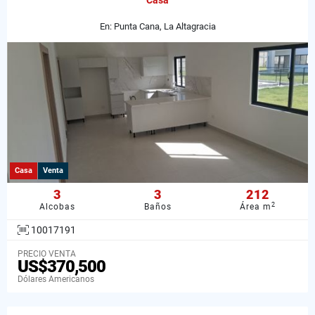
Casa
En: Punta Cana, La Altagracia
Casa
Venta
3
3
212
2
Alcobas
Baños
Área m
10017191
PRECIO VENTA
US$370,500
Dólares Americanos