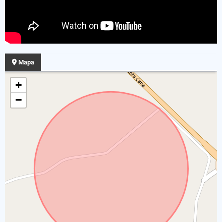
Mapa
+
−