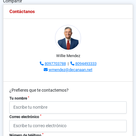
Compartir
Contáctanos
Willie Mendez
8097703788
|
8094493333
wmendez@decanaan.net
¿Prefieres que te contactemos?
*
Tu nombre
*
Correo electrónico
*
Número de teléfono