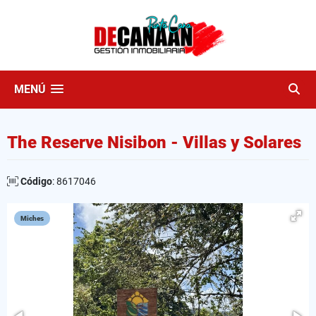
MENÚ
The Reserve Nisibon - Villas y Solares
Código
: 8617046
Miches