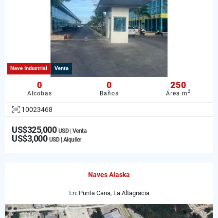
Nave Industrial
Venta
0
0
250
2
Alcobas
Baños
Área m
10023468
US$325,000
USD | Venta
US$3,000
USD | Alquiler
Naves Alaska
En: Punta Cana, La Altagracia