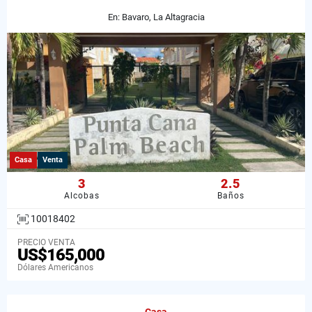
En: Bavaro, La Altagracia
Casa
Venta
3
2.5
Alcobas
Baños
10018402
PRECIO VENTA
US$165,000
Dólares Americanos