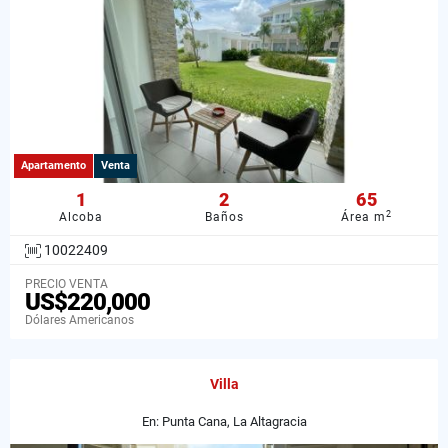
Apartamento
Venta
1
2
65
2
Alcoba
Baños
Área m
10022409
PRECIO VENTA
US$220,000
Dólares Americanos
Villa
En: Punta Cana, La Altagracia