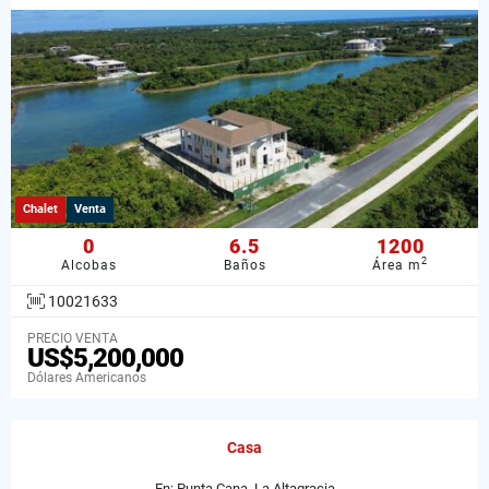
Chalet
Venta
0
6.5
1200
2
Alcobas
Baños
Área m
10021633
PRECIO VENTA
US$5,200,000
Dólares Americanos
Casa
En: Punta Cana, La Altagracia