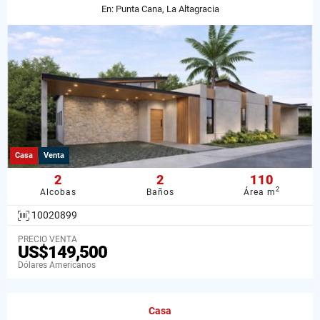
En: Punta Cana, La Altagracia
Casa
Venta
2
2
110
2
Alcobas
Baños
Área m
10020899
PRECIO VENTA
US$149,500
Dólares Americanos
Casa