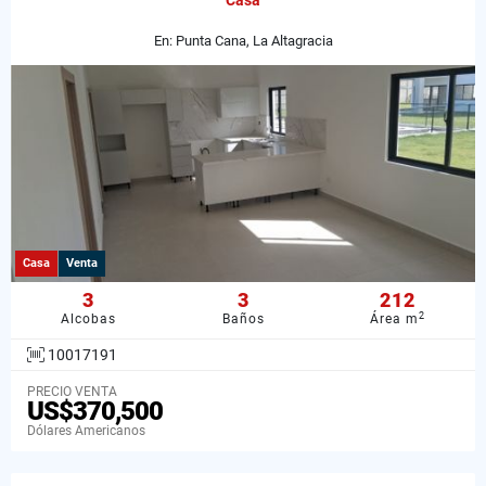
Casa
En: Punta Cana, La Altagracia
Casa
Venta
3
3
212
2
Alcobas
Baños
Área m
10017191
PRECIO VENTA
US$370,500
Dólares Americanos