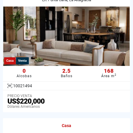
Casa
Venta
0
2.5
168
2
Alcobas
Baños
Área m
10021494
PRECIO VENTA
US$220,000
Dólares Americanos
Casa