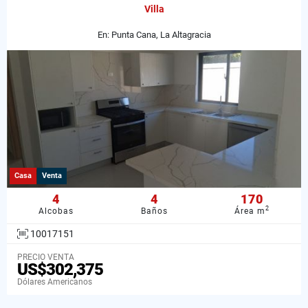
Villa
En: Punta Cana, La Altagracia
Casa
Venta
4
4
170
2
Alcobas
Baños
Área m
10017151
PRECIO VENTA
US$302,375
Dólares Americanos