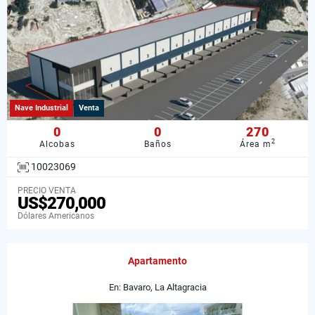
Nave Industrial
Venta
0
0
270
2
Alcobas
Baños
Área m
10023069
PRECIO VENTA
US$270,000
Dólares Americanos
Apartamento
En: Bavaro, La Altagracia