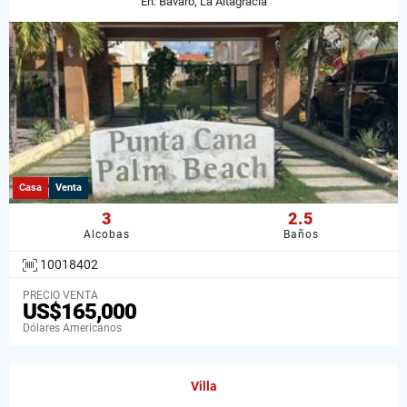
En: Bavaro, La Altagracia
Casa
Venta
3
2.5
Alcobas
Baños
10018402
PRECIO VENTA
US$165,000
Dólares Americanos
Villa