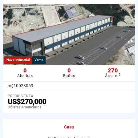
Nave Industrial
Venta
0
0
270
2
Alcobas
Baños
Área m
10023069
PRECIO VENTA
US$270,000
Dólares Americanos
Casa