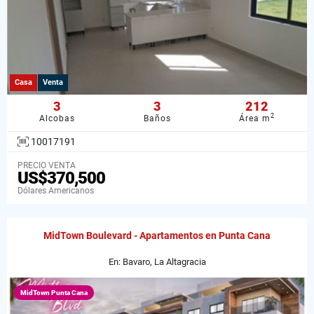
Casa
Venta
3
3
212
2
Alcobas
Baños
Área m
10017191
PRECIO VENTA
US$370,500
Dólares Americanos
MidTown Boulevard - Apartamentos en Punta Cana
En: Bavaro, La Altagracia
MidTown Punta Cana