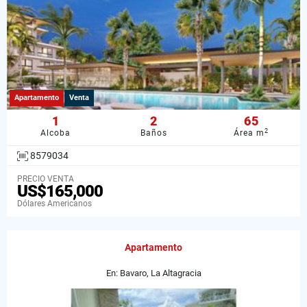
Apartamento
Venta
1
2
65
2
Alcoba
Baños
Área m
8579034
PRECIO VENTA
US$165,000
Dólares Americanos
Apartamento
En: Bavaro, La Altagracia