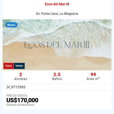
Ecos del Mar III
En: Punta Cana, La Altagracia
Bavaro
Casa
Venta
2
2.5
99
2
Alcobas
Baños
Área m
9715583
PRECIO VENTA
US$170,000
Dólares Americanos