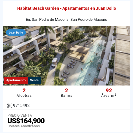
Habitat Beach Garden - Apartamentos en Juan Dolio
En: San Pedro de Macorís, San Pedro de Macorís
Juan Dolio
Apartamento
Venta
2
2
92
2
Alcobas
Baños
Área m
9715492
PRECIO VENTA
US$164,900
Dólares Americanos