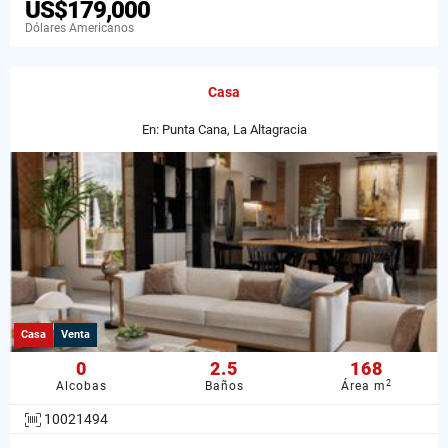
US$179,000
Dólares Americanos
Casa
En: Punta Cana, La Altagracia
Casa
Venta
0
2.5
168
2
Alcobas
Baños
Área m
10021494