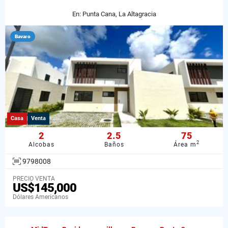
En: Punta Cana, La Altagracia
Bavaro
Casa
Venta
2
2.5
75
2
Alcobas
Baños
Área m
9798008
PRECIO VENTA
US$145,000
Dólares Americanos