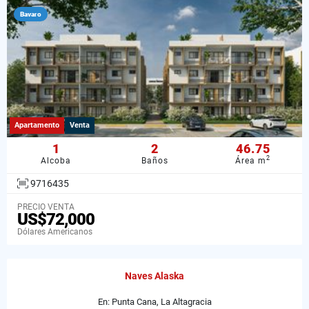
Bavaro
Apartamento
Venta
1
2
46.75
2
Alcoba
Baños
Área m
9716435
PRECIO VENTA
US$72,000
Dólares Americanos
Naves Alaska
En: Punta Cana, La Altagracia