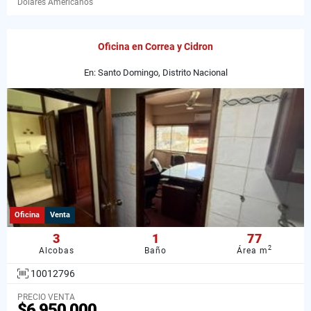
Dólares Americanos
Oficina en Correa y Cidron
En: Santo Domingo, Distrito Nacional
Oficina
Venta
3
1
77
2
Alcobas
Baño
Área m
10012796
PRECIO VENTA
$6,950,000