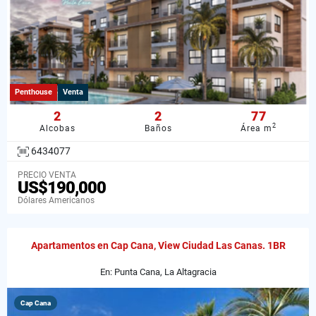
Penthouse
Venta
2
2
77
2
Alcobas
Baños
Área m
6434077
PRECIO VENTA
US$190,000
Dólares Americanos
Apartamentos en Cap Cana, View Ciudad Las Canas. 1BR
En: Punta Cana, La Altagracia
Cap Cana