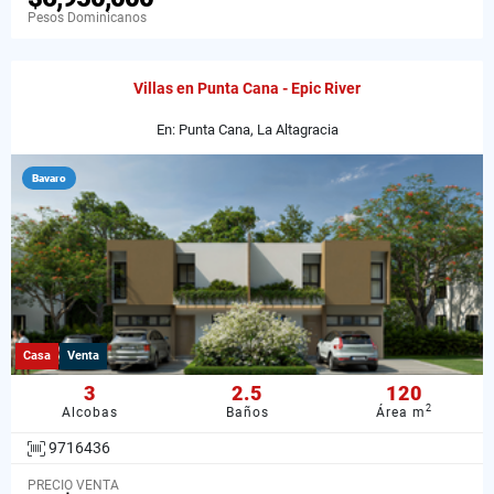
Pesos Dominicanos
Villas en Punta Cana - Epic River
En: Punta Cana, La Altagracia
Bavaro
Casa
Venta
3
2.5
120
2
Alcobas
Baños
Área m
9716436
PRECIO VENTA