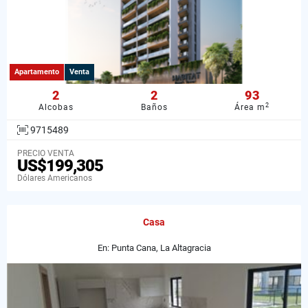
Apartamento
Venta
2
2
93
2
Alcobas
Baños
Área m
9715489
PRECIO VENTA
US$199,305
Dólares Americanos
Casa
En: Punta Cana, La Altagracia