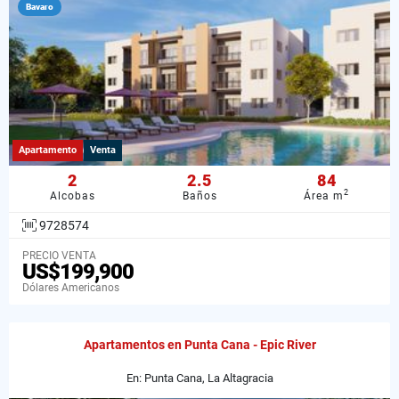
Bavaro
Apartamento
Venta
2
2.5
84
2
Alcobas
Baños
Área m
9728574
PRECIO VENTA
US$199,900
Dólares Americanos
Apartamentos en Punta Cana - Epic River
En: Punta Cana, La Altagracia